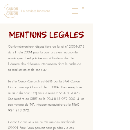
Le caviste locavore
mentions legales
Conformément aux dispositions de la loi n°
2004-575
du 21 juin 2004 pour la confiance en l'économie
numérique, il est précisé aux utilisateurs du Site
l'identité des différents intervenants dans le cadre de
sa réalisation et de son suivi.
Le site Canon-Canon.fr est édité par la SARL Canon
Canon, au capital social de 3.000€. Il est enregistré
au RCS de Foix (09) sous le numéro
934 813 072
.
Son numéro de SIRET est le
934 813 072 00014
, et
son numéro de TVA intracommunautaire est le FR60
934 813 072
.
Canon Canon se situe au 25 rue des marchands,
09001 Foix. Vous pouvez nous joindre via ces