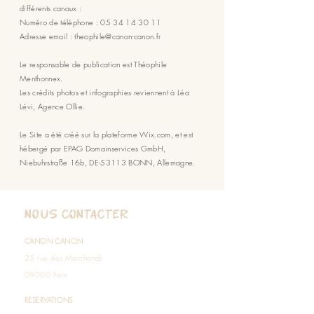
différents canaux :
Numéro de téléphone :
05 34 14 30 11
Adresse email :
theophile@canon-canon.fr
Le responsable de publication est Théophile
Menthonnex.
Les crédits photos et infographies reviennent à Léa
Lévi, Agence Ollie.
Le Site a été créé sur la plateforme Wix.com, et est
hébergé par EPAG Domainservices GmbH,
Niebuhrstraße 16b, DE-53113 BONN, Allemagne.
Nous contacter
CANON CANON
25 rue des Marchands
09000 Foix
RESERVATIONS